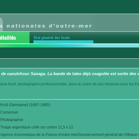
 de caoutchouc Sanaga. La bande de latex déjà coagulée est sortie des 
aine Krull, photographe professionnelle, dans le cadre de ses missions pour les F
Krull (Germaine) (1897-1985)
Cameroun
Photographie
Tirage argentique collé sur carton 11,5 x 12
Agence économique de la France d'outre-mer/Gouvernement général de l'Afrique é