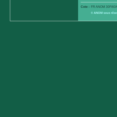
Cote :
FR ANOM 30Fi60/
© ANOM sous réserv