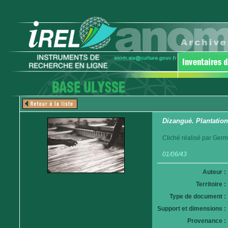
Dizangué. Plantation
Cliché réalisé par Germ
01/06/43
Auteur :
Territoire :
Type de document :
Support et dimensions :
Provenance :