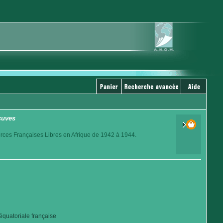
cuves
orces Françaises Libres en Afrique de 1942 à 1944.
quatoriale française