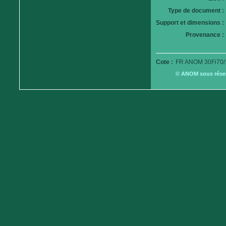
Type de document :
Support et dimensions :
Provenance :
Cote :
FR ANOM 30Fi70/
© ANOM sous réserv