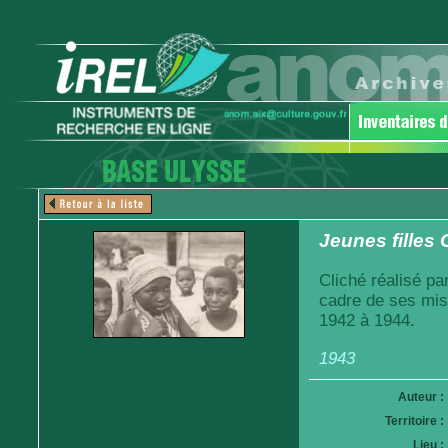
Jeunes filles
Cliché réalisé pa
cadre de ses mis
1942 à 1944.
1943
Auteur :
Territoire :
Lieu :