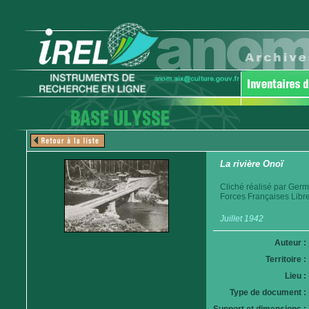
La rivière Onoï
Cliché réalisé par Germ
Forces Françaises Libre
Juillet 1942
Auteur :
Territoire :
Lieu :
Type de document :