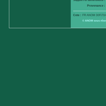
Support et dimensions :
Provenance :
Cote :
FR ANOM 30Fi70/
© ANOM sous réserv