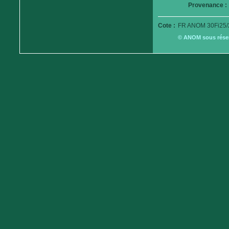
Provenance :
Cote :
FR ANOM 30Fi25/
© ANOM sous réserv