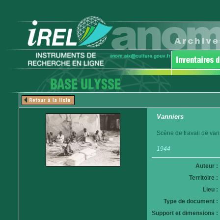
Vanniers
Scène de travail de van
1944
Auteur :
Territoire :
Lieu :
Type de document :
Support et dimensions :