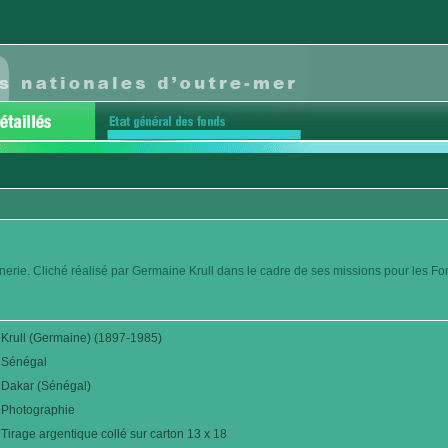
nerie. Cliché réalisé par Germaine Krull dans le cadre de ses missions pour les F
Krull (Germaine) (1897-1985)
Sénégal
Dakar (Sénégal)
Photographie
Tirage argentique collé sur carton 13 x 18