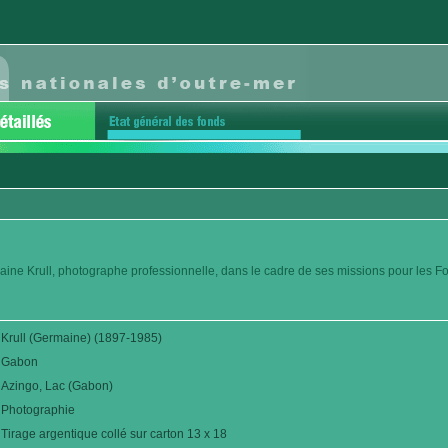
aine Krull, photographe professionnelle, dans le cadre de ses missions pour les F
Krull (Germaine) (1897-1985)
Gabon
Azingo, Lac (Gabon)
Photographie
Tirage argentique collé sur carton 13 x 18