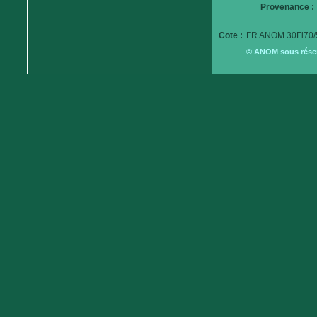
Provenance :
Cote :
FR ANOM 30Fi70/
© ANOM sous réserv