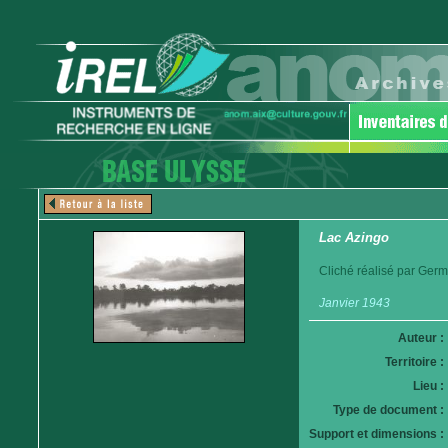
Lac Azingo
Cliché réalisé par Germ
Janvier 1943
Auteur :
Territoire :
Lieu :
Type de document :
Support et dimensions :