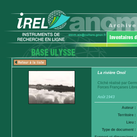
La rivière Onoï
Cliché réalisé par Germ
Forces Françaises Libre
Août 1943
Auteur :
Territoire :
Lieu :
Type de document :