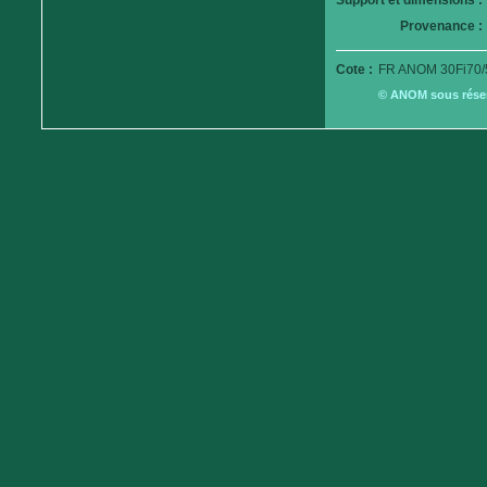
Support et dimensions :
Provenance :
Cote :
FR ANOM 30Fi70/
© ANOM sous réserv