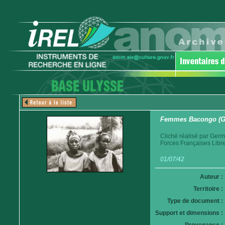
Femmes Bacongo (G
Cliché réalisé par Germ
Forces Françaises Libr
01/07/42
Auteur :
Territoire :
Type de document :
Support et dimensions :