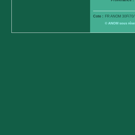
Provenance :
Cote :
FR ANOM 30Fi70/
© ANOM sous réserv