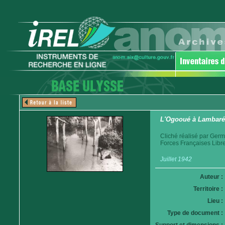
L'Ogooué à Lambar
Cliché réalisé par Germ
Forces Françaises Libre
Juillet 1942
Auteur :
Territoire :
Lieu :
Type de document :