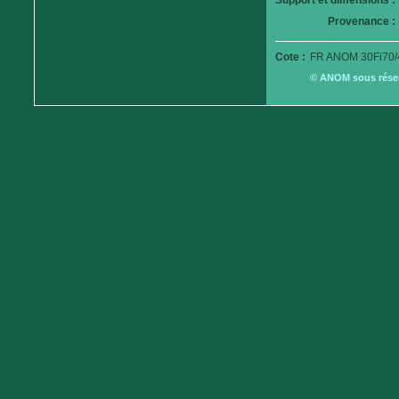
Support et dimensions :
Provenance :
Cote :
FR ANOM 30Fi70/
© ANOM sous réserv