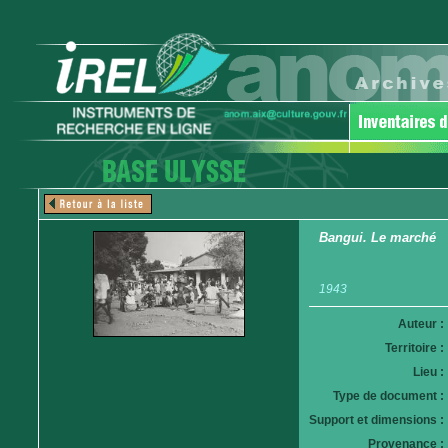
Bangui. Le marché
1943
Auteur :
Territoire :
Lieu :
Type de document :
Support et dimensions :
Provenance :