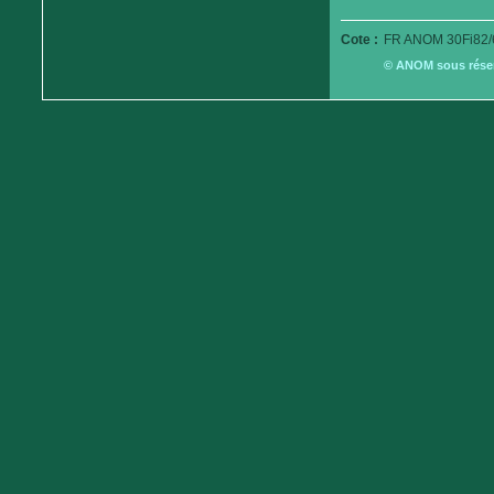
Cote :
FR ANOM 30Fi82/
© ANOM sous réserv