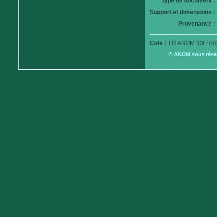
Type de document :
Support et dimensions :
Provenance :
Cote :
FR ANOM 30Fi78/
© ANOM sous réserv