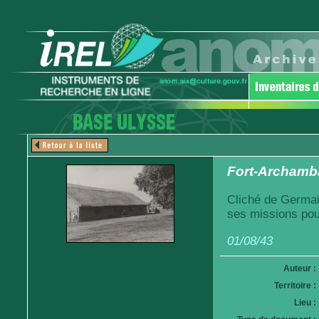
Fort-Archamba
Cliché de Germai
ses missions pou
01/08/43
Auteur :
Territoire :
Lieu :