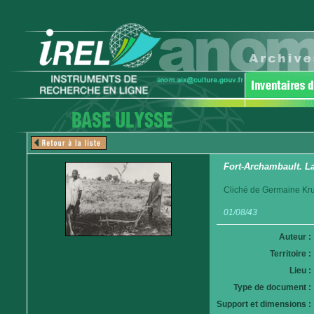
Fort-Archambault. La
Cliché de Germaine Krul
01/08/43
Auteur :
Territoire :
Lieu :
Type de document :
Support et dimensions :