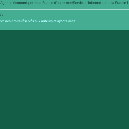
Agence économique de la France d'outre-mer/Service d'information de la France L
35
e des droits réservés aux auteurs et ayants droit