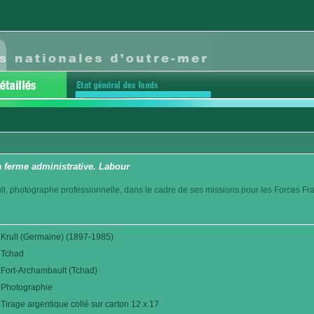
 ferme administrative. Labour
l, photographe professionnelle, dans le cadre de ses missions pour les Forces Fr
Krull (Germaine) (1897-1985)
Tchad
Fort-Archambault (Tchad)
Photographie
Tirage argentique collé sur carton 12 x 17