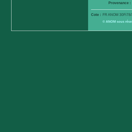
Provenance :
Cote :
FR ANOM 30Fi78/
© ANOM sous réserv