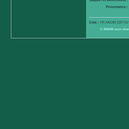
Support et dimensions :
Provenance :
Cote :
FR ANOM 30Fi76/
© ANOM sous réserv