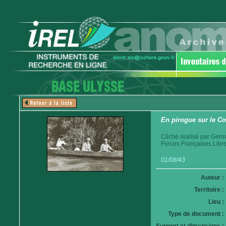
En pirogue sur le C
Cliché réalisé par Germ
Forces Françaises Libr
01/08/43
Auteur :
Territoire :
Lieu :
Type de document :