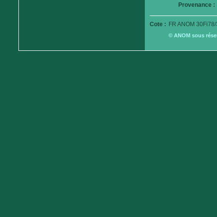
Provenance :
Cote :
FR ANOM 30Fi78/
© ANOM sous réserv