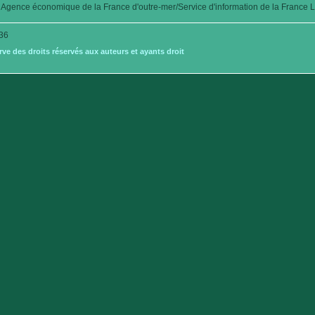
Agence économique de la France d'outre-mer/Service d'information de la France L
36
e des droits réservés aux auteurs et ayants droit