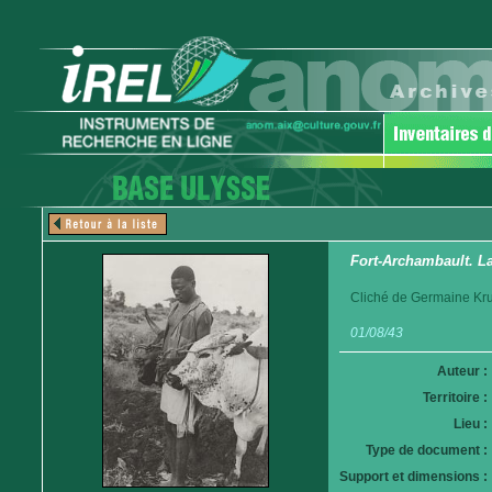
Fort-Archambault. La
Cliché de Germaine Krul
01/08/43
Auteur :
Territoire :
Lieu :
Type de document :
Support et dimensions :