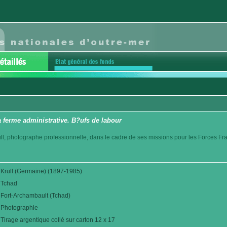
 ferme administrative. B?ufs de labour
l, photographe professionnelle, dans le cadre de ses missions pour les Forces Fr
Krull (Germaine) (1897-1985)
Tchad
Fort-Archambault (Tchad)
Photographie
Tirage argentique collé sur carton 12 x 17