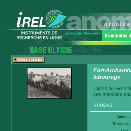
Fort-Archamba
labourage
Cliché de Germai
ses missions pou
01/08/43
Auteur :
Territoire :
Lieu :