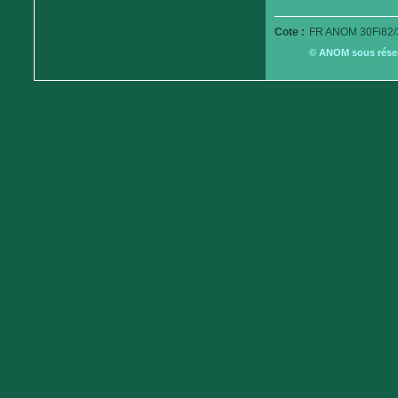
Cote :
FR ANOM 30Fi82/
© ANOM sous réserv