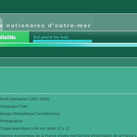
Krull (Germaine) (1897-1985)
Oubangui-Chari
Bangui (République Centrafricaine)
Photographie
Tirage argentique collé sur carton 12 x 13
Agence économique de la France d'outre-mer/Service d'information de la France L