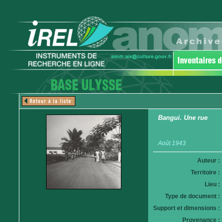
Bangui. Une rue
Août 1943
Auteur :
Territoire :
Lieu :
Type de document :
Support et dimensions :
Provenance :