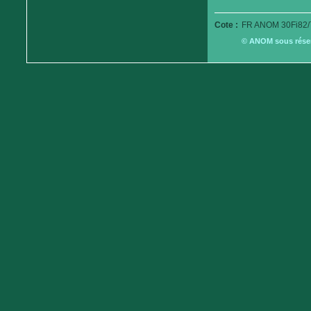
Cote :
FR ANOM 30Fi82/
© ANOM sous réserv