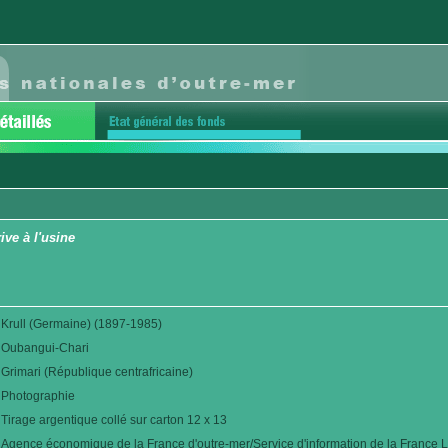
ive à l'usine
Krull (Germaine) (1897-1985)
Oubangui-Chari
Grimari (République centrafricaine)
Photographie
Tirage argentique collé sur carton 12 x 13
Agence économique de la France d'outre-mer/Service d'information de la France L