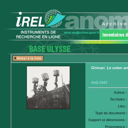
Grimari. Le coton arr
Août 1943
Auteur :
Territoire :
Lieu :
Type de document :
Support et dimensions :
Provenance :