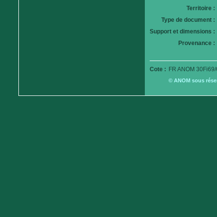
Territoire :
Type de document :
Support et dimensions :
Provenance :
Cote :
FR ANOM 30Fi69/
© ANOM sous réserv