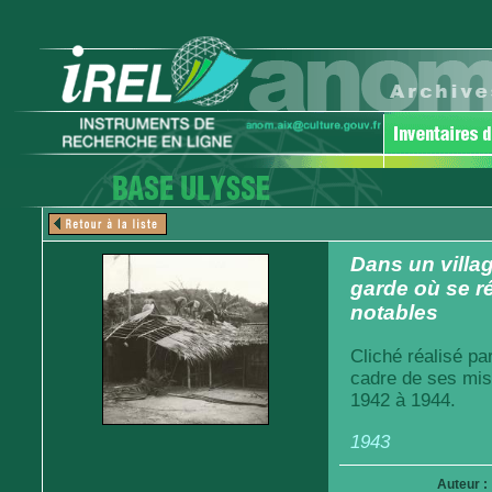
Dans un villa
garde où se ré
notables
Cliché réalisé pa
cadre de ses mis
1942 à 1944.
1943
Auteur :