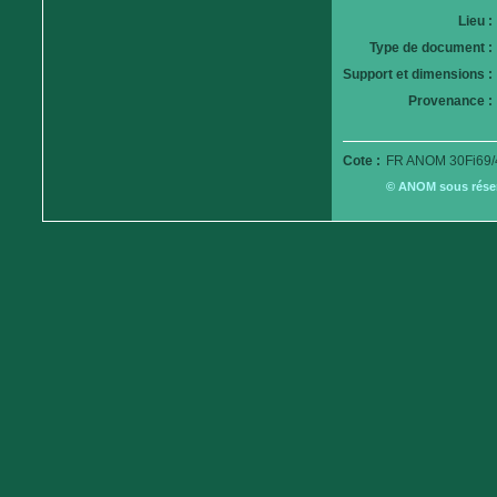
Lieu :
Type de document :
Support et dimensions :
Provenance :
Cote :
FR ANOM 30Fi69/
© ANOM sous réserv