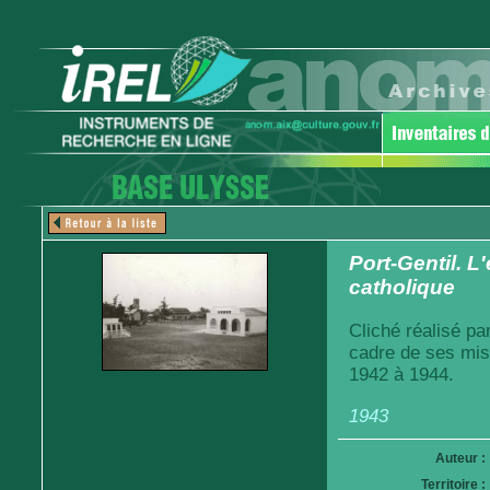
Port-Gentil. 
catholique
Cliché réalisé pa
cadre de ses mis
1942 à 1944.
1943
Auteur :
Territoire :