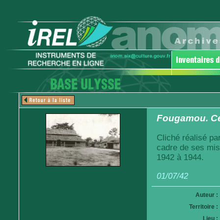
Fougamou. Ce
Cliché réalisé pa
cadre de ses mis
1942 à 1944.
01/07/42
Auteur :
Territoire :
Lieu :