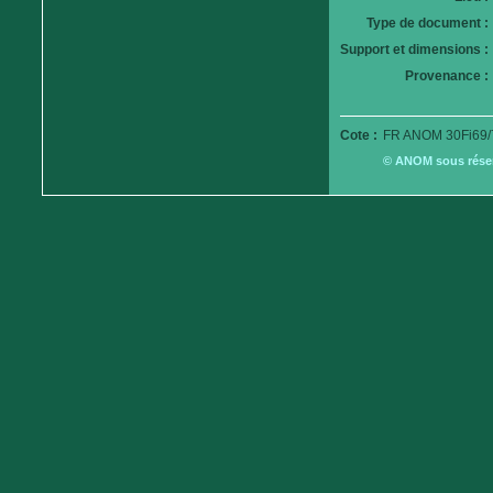
Type de document :
Support et dimensions :
Provenance :
Cote :
FR ANOM 30Fi69/
© ANOM sous réserv