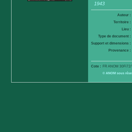
1943
Auteur :
Territoire :
Lieu :
Type de document :
Support et dimensions :
Provenance :
Cote :
FR ANOM 30Fi72/
© ANOM sous réserv