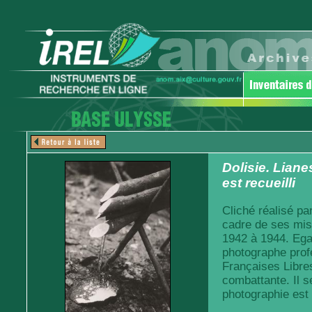
Dolisie. Liane
est recueilli
Cliché réalisé pa
cadre de ses mis
1942 à 1944. Egal
photographe prof
Françaises Libre
combattante. Il s
photographie est 