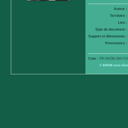
Auteur :
Territoire :
Lieu :
Type de document :
Support et dimensions :
Provenance :
Cote :
FR ANOM 30Fi72/
© ANOM sous réserv