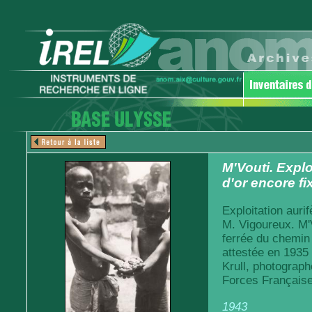
M'Vouti. Explo
d'or encore fi
Exploitation auri
M. Vigoureux. M'V
ferrée du chemin
attestée en 1935
Krull, photograph
Forces Française
1943