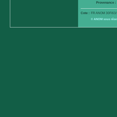
Provenance :
Cote :
FR ANOM 30Fi63/
© ANOM sous réserv