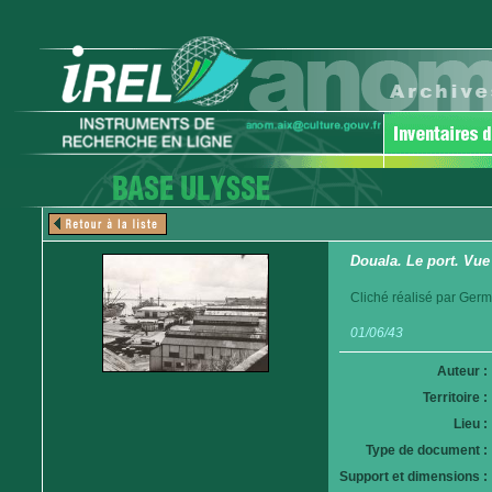
Douala. Le port. Vue
Cliché réalisé par Germ
01/06/43
Auteur :
Territoire :
Lieu :
Type de document :
Support et dimensions :