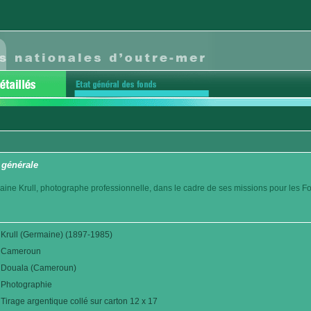
 générale
aine Krull, photographe professionnelle, dans le cadre de ses missions pour les F
Krull (Germaine) (1897-1985)
Cameroun
Douala (Cameroun)
Photographie
Tirage argentique collé sur carton 12 x 17