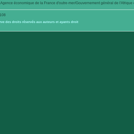
Agence économique de la France d'outre-mer/Gouvernement général de l'Afrique é
108
e des droits réservés aux auteurs et ayants droit