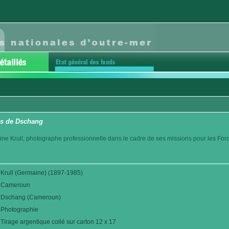
ns de Dschang
ine Krull, photographe professionnelle dans le cadre de ses missions pour les For
Krull (Germaine) (1897-1985)
Cameroun
Dschang (Cameroun)
Photographie
Tirage argentique collé sur carton 12 x 17