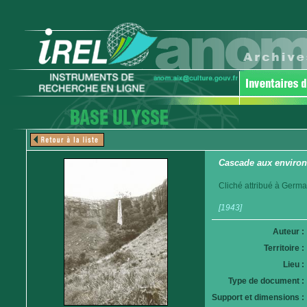
Cascade aux enviro
Cliché attribué à Germa
[1943]
Auteur :
Territoire :
Lieu :
Type de document :
Support et dimensions :