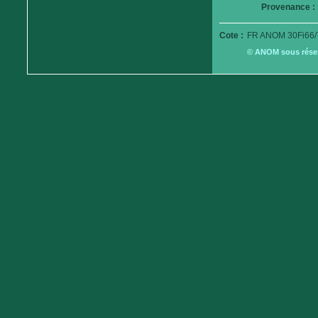
Provenance :
Cote :
FR ANOM 30Fi66/
© ANOM sous réserv