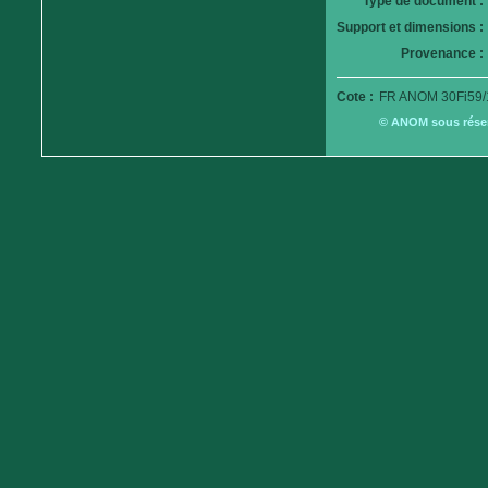
Type de document :
Support et dimensions :
Provenance :
Cote :
FR ANOM 30Fi59/
© ANOM sous réserv