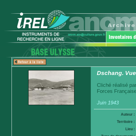
Dschang. Vue d
Cliché réalisé pa
Forces Française
Juin 1943
Auteur :
Territoire :
Lieu :