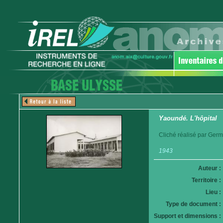
Yaoundé. L'hôpital
Cliché réalisé par Germ
1943
Auteur :
Territoire :
Lieu :
Type de document :
Support et dimensions :