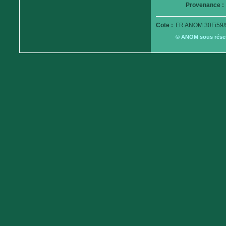
Provenance :
Cote :
FR ANOM 30Fi59/
© ANOM sous réserv