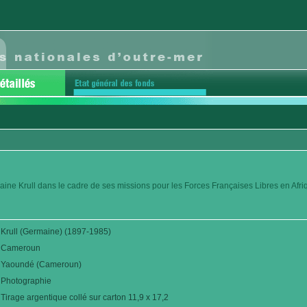
aine Krull dans le cadre de ses missions pour les Forces Françaises Libres en Afr
Krull (Germaine) (1897-1985)
Cameroun
Yaoundé (Cameroun)
Photographie
Tirage argentique collé sur carton 11,9 x 17,2