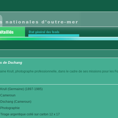
ns de Dschang
aine Krull, photographe professionnelle, dans le cadre de ses missions pour les F
Krull (Germaine) (1897-1985)
Cameroun
Dschang (Cameroun)
Photographie
Tirage argentique collé sur carton 12 x 17