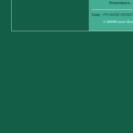
Provenance :
Cote :
FR ANOM 30Fi66/
© ANOM sous réserv