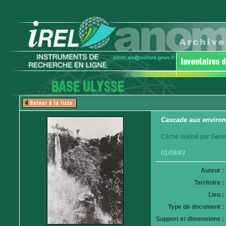
Cascade aux enviro
Cliché réalisé par Germ
01/08/43
Auteur :
Territoire :
Lieu :
Type de document :
Support et dimensions :