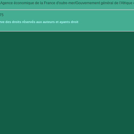
Agence économique de la France d'outre-mer/Gouvernement général de l'Afrique é
75
e des droits réservés aux auteurs et ayants droit