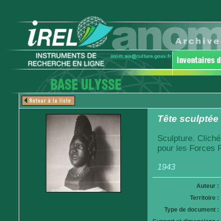
Tête sculptée 
Sculpture. Clich
pour les Forces 
1943
Auteur :
Territoire :
Type de document :