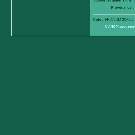
Support et dimensions :
Provenance :
Cote :
FR ANOM 30Fi59/
© ANOM sous réserv