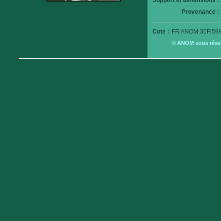
Support et dimensions :
Provenance :
Cote :
FR ANOM 30Fi59/
© ANOM sous réserv