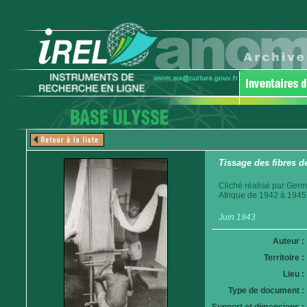
Tissage des fibres de
Cliché réalisé par Germ
Afrique de 1942 à 1945
Juin 1943
Auteur :
Territoire :
Lieu :
Type de document :