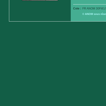
Cote :
FR ANOM 30Fi81/
© ANOM sous réserv