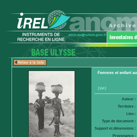
Femmes et enfant au
1943
Auteur :
Territoire :
Lieu :
Type de document :
Support et dimensions :
Provenance :