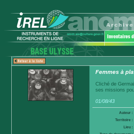
Femmes à plat
Cliché de Germai
ses missions pou
01/08/43
Auteur :
Territoire :
Lieu :