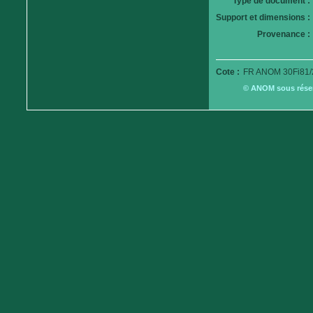
Type de document :
Support et dimensions :
Provenance :
Cote :
FR ANOM 30Fi81/
© ANOM sous réserv