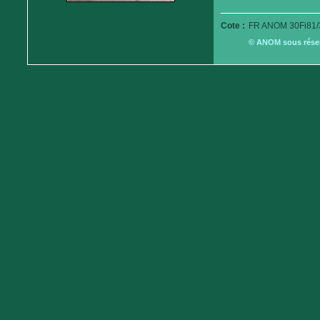
Cote :
FR ANOM 30Fi81/
© ANOM sous réserv