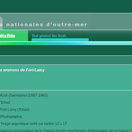
x environs de Fort-Lamy
Krull (Germaine) (1897-1985)
Tchad
Fort-Lamy (Tchad)
Photographie
Tirage argentique collé sur carton 12 x 17
Agence économique de la France d'outre-mer/Service d'information de la France L