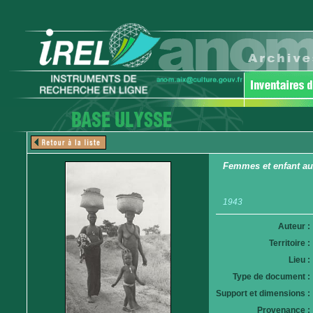
Femmes et enfant au
1943
Auteur :
Territoire :
Lieu :
Type de document :
Support et dimensions :
Provenance :