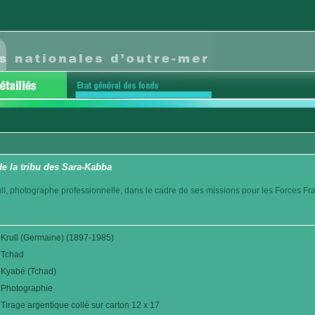
e la tribu des Sara-Kabba
l, photographe professionnelle, dans le cadre de ses missions pour les Forces Fr
Krull (Germaine) (1897-1985)
Tchad
Kyabé (Tchad)
Photographie
Tirage argentique collé sur carton 12 x 17