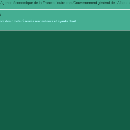
Agence économique de la France d'outre-mer/Gouvernement général de l'Afrique é
8
e des droits réservés aux auteurs et ayants droit