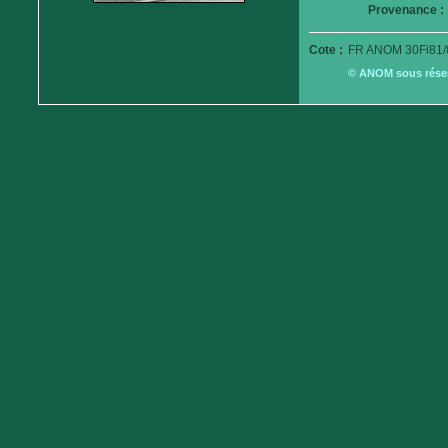
Provenance :
Cote :
FR ANOM 30Fi81/
© ANOM sous réserv