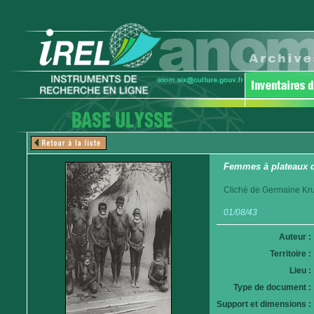
Femmes à plateaux d
Cliché de Germaine Krul
01/08/43
Auteur :
Territoire :
Lieu :
Type de document :
Support et dimensions :