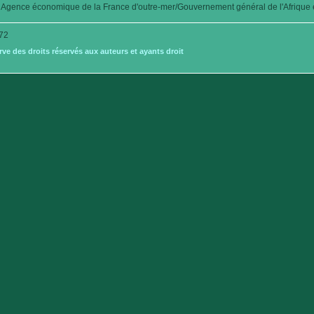
Agence économique de la France d'outre-mer/Gouvernement général de l'Afrique é
72
e des droits réservés aux auteurs et ayants droit