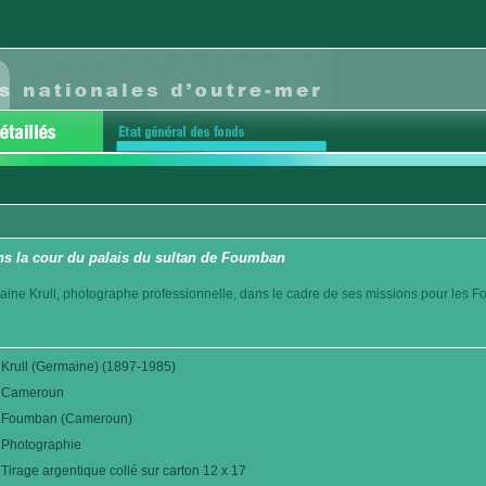
s la cour du palais du sultan de Foumban
aine Krull, photographe professionnelle, dans le cadre de ses missions pour les F
Krull (Germaine) (1897-1985)
Cameroun
Foumban (Cameroun)
Photographie
Tirage argentique collé sur carton 12 x 17