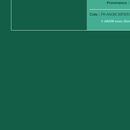
Provenance :
Cote :
FR ANOM 30Fi65/
© ANOM sous réserv