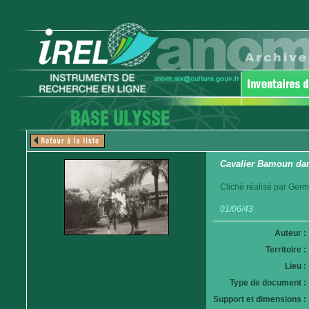
Cavalier Bamoun dan
Cliché réalisé par Germ
01/06/43
Auteur :
Territoire :
Lieu :
Type de document :
Support et dimensions :