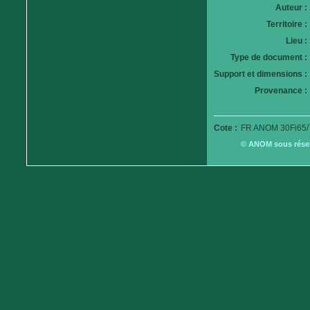
Auteur :
Territoire :
Lieu :
Type de document :
Support et dimensions :
Provenance :
Cote :
FR ANOM 30Fi65/
© ANOM sous réserv