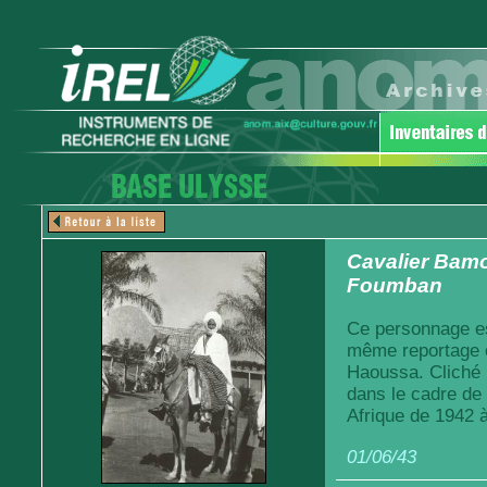
Cavalier Bamo
Foumban
Ce personnage es
même reportage co
Haoussa. Cliché 
dans le cadre de
Afrique de 1942 
01/06/43