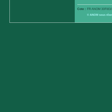
Cote :
FR ANOM 30Fi83/
© ANOM sous réserv