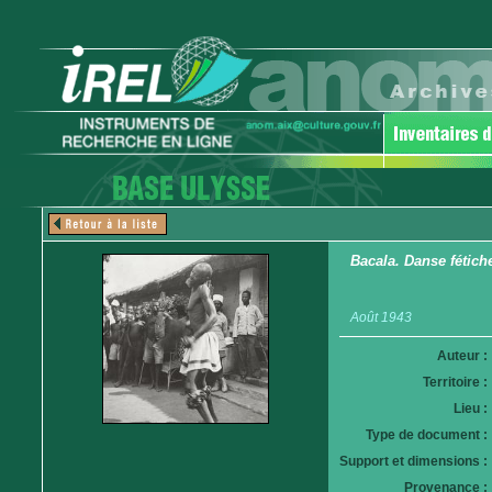
Bacala. Danse fétich
Août 1943
Auteur :
Territoire :
Lieu :
Type de document :
Support et dimensions :
Provenance :