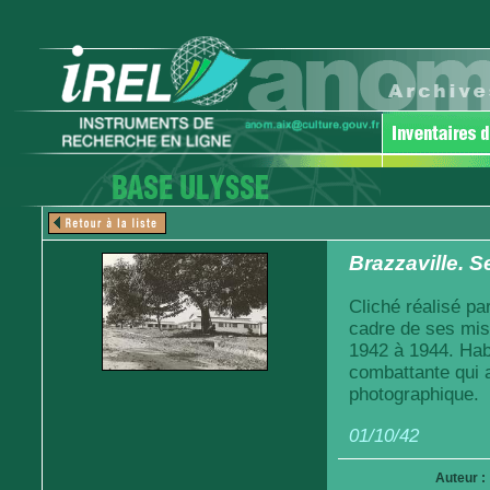
Brazzaville. S
Cliché réalisé pa
cadre de ses mis
1942 à 1944. Habi
combattante qui a
photographique.
01/10/42
Auteur :