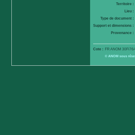
Territoire :
Lieu :
Type de document :
Support et dimensions :
Provenance :
Cote :
FR ANOM 30Fi76/
© ANOM sous réserv