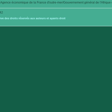
Agence économique de la France d'outre-mer/Gouvernement général de l'Afrique é
42
e des droits réservés aux auteurs et ayants droit