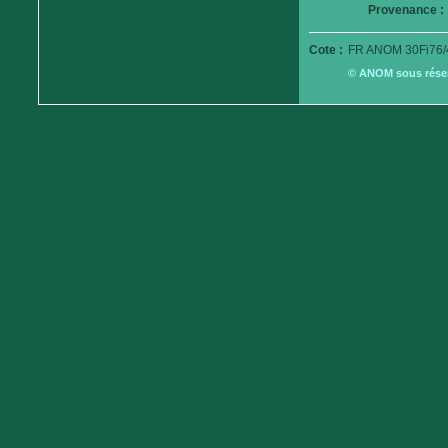
Provenance :
Cote :
FR ANOM 30Fi76/
© ANOM sous réserv