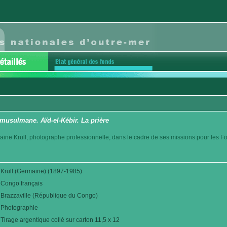
 musulmane. Aïd-el-Kébir. La prière
aine Krull, photographe professionnelle, dans le cadre de ses missions pour les F
Krull (Germaine) (1897-1985)
Congo français
Brazzaville (République du Congo)
Photographie
Tirage argentique collé sur carton 11,5 x 12