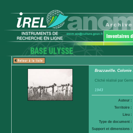
Brazzaville. Colonie
Cliché réalisé par Germ
1943
Auteur :
Territoire :
Lieu :
Type de document :
Support et dimensions :