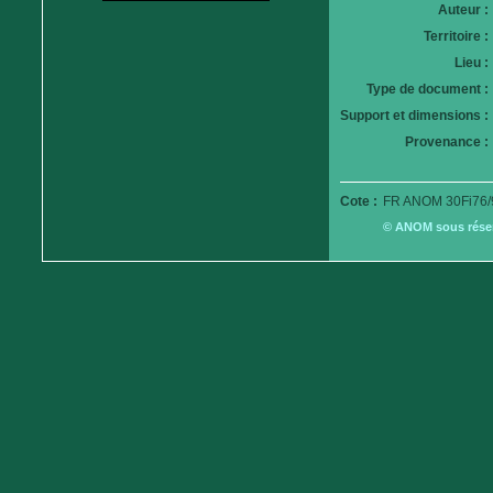
Auteur :
Territoire :
Lieu :
Type de document :
Support et dimensions :
Provenance :
Cote :
FR ANOM 30Fi76/
© ANOM sous réserv