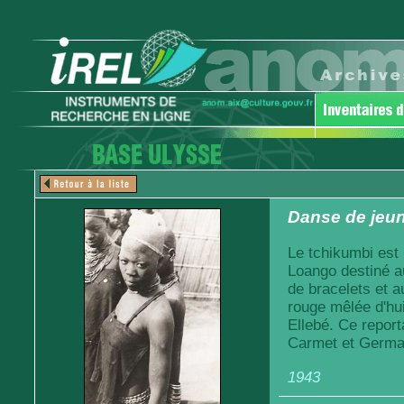
Danse de jeune
Le tchikumbi est u
Loango destiné au
de bracelets et a
rouge mêlée d'hu
Ellebé. Ce report
Carmet et Germai
1943