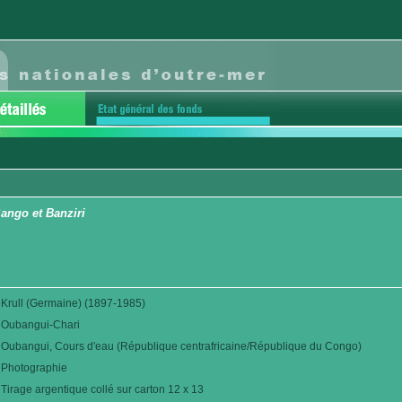
ango et Banziri
Krull (Germaine) (1897-1985)
Oubangui-Chari
Oubangui, Cours d'eau (République centrafricaine/République du Congo)
Photographie
Tirage argentique collé sur carton 12 x 13