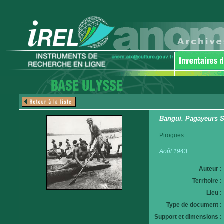
Bangui. Pagayeurs S
Pirogues.
Août 1943
Auteur :
Territoire :
Lieu :
Type de document :
Support et dimensions :