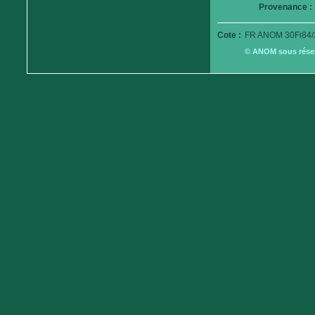
Provenance :
Cote :
FR ANOM 30Fi84/
© ANOM sous réserv