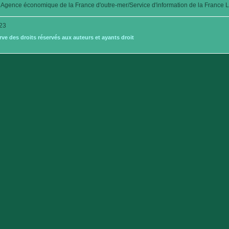
Agence économique de la France d'outre-mer/Service d'information de la France L
23
e des droits réservés aux auteurs et ayants droit