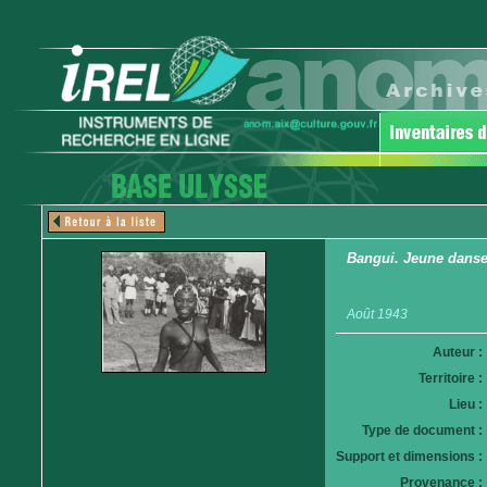
Bangui. Jeune dans
Août 1943
Auteur :
Territoire :
Lieu :
Type de document :
Support et dimensions :
Provenance :