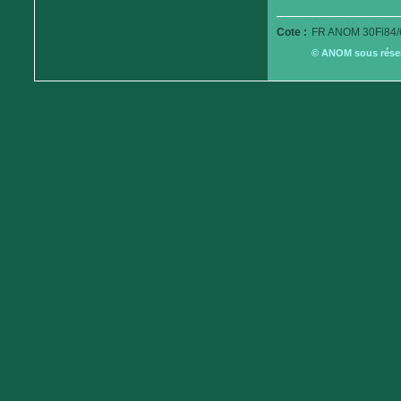
Cote :
FR ANOM 30Fi84/
© ANOM sous réserv