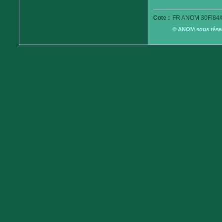
Cote :
FR ANOM 30Fi84/
© ANOM sous réserv