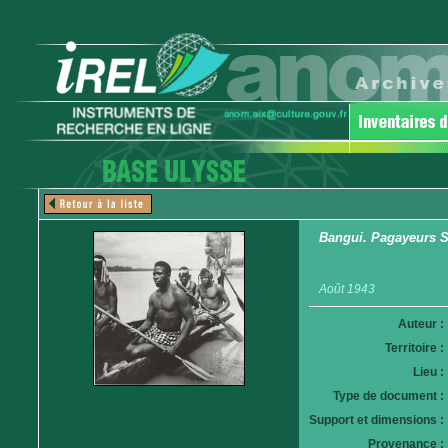
Bangui. Pagayeurs S
Août 1943
Auteur :
Territoire :
Lieu :
Type de document :
Support et dimensions :
Provenance :