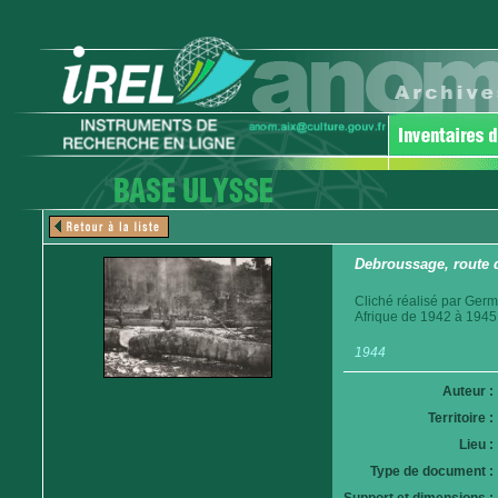
Debroussage, route 
Cliché réalisé par Germ
Afrique de 1942 à 1945
1944
Auteur :
Territoire :
Lieu :
Type de document :