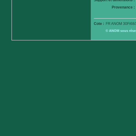
Support et dimensions :
Provenance :
Cote :
FR ANOM 30Fi68/
© ANOM sous réserv