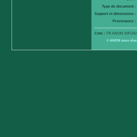
Type de document :
Support et dimensions :
Provenance :
Cote :
FR ANOM 30Fi26/
© ANOM sous réserv