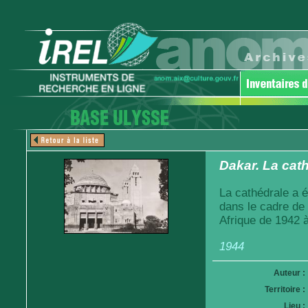
Dakar. La cath
La cathédrale a é
dans le cadre de
Afrique de 1942 
1944
Auteur :
Territoire :
Lieu :