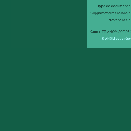
Type de document :
Support et dimensions :
Provenance :
Cote :
FR ANOM 30Fi26/
© ANOM sous réserv