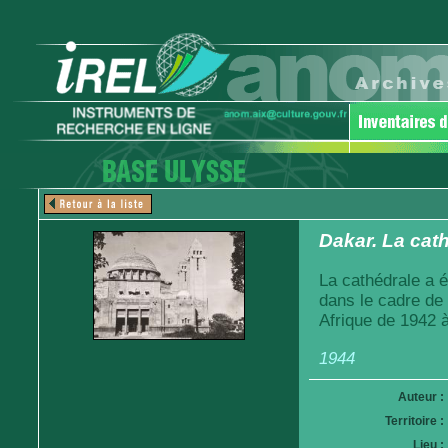
Dakar. La cath
La cathédrale a é
dans le cadre de
Afrique de 1942 
1944
Auteur :
Territoire :
Lieu :