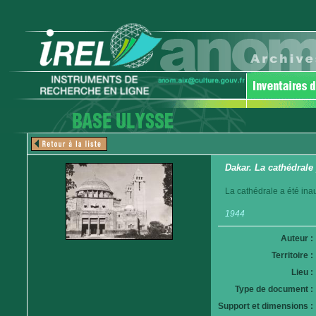
Dakar. La cathédrale 
La cathédrale a été ina
1944
Auteur :
Territoire :
Lieu :
Type de document :
Support et dimensions :