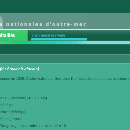
[du Souvenir africain]
ugurée en 1929. Cliché réalisé par Germaine Krull dans le cadre de ses missions p
Krull (Germaine) (1897-1985)
Sénégal
Dakar (Sénégal)
Photographie
Tirage argentique collé sur carton 13 x 18