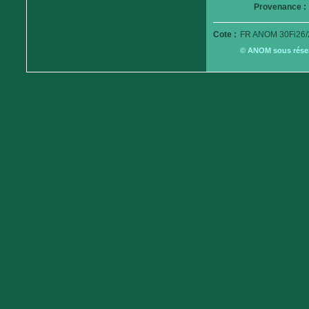
Provenance :
Cote :
FR ANOM 30Fi26/
© ANOM sous réserv