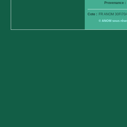
Provenance :
Cote :
FR ANOM 30Fi70/
© ANOM sous réserv