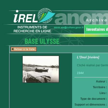
L'Onoï [rivière]
Cliché réalisé par Germ
1944
Auteur :
Territoire :
Lieu :
Type de document :
Support et dimensions :