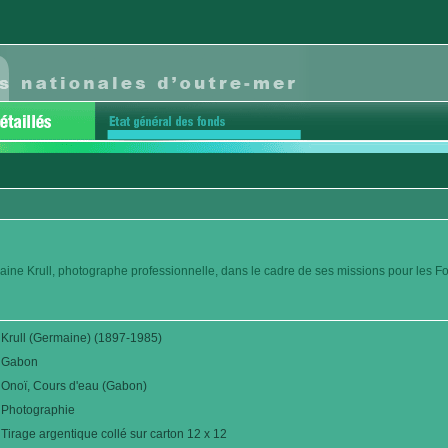
aine Krull, photographe professionnelle, dans le cadre de ses missions pour les F
Krull (Germaine) (1897-1985)
Gabon
Onoï, Cours d'eau (Gabon)
Photographie
Tirage argentique collé sur carton 12 x 12