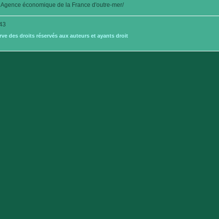
Agence économique de la France d'outre-mer/
43
e des droits réservés aux auteurs et ayants droit