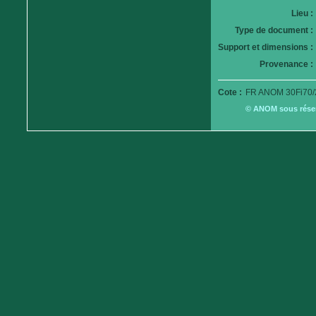
Lieu :
Type de document :
Support et dimensions :
Provenance :
Cote :
FR ANOM 30Fi70/
© ANOM sous réserv