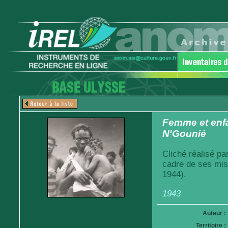
Femme et enfan
N'Gounié
Cliché réalisé pa
cadre de ses mis
1944).
1943
Auteur :
Territoire :