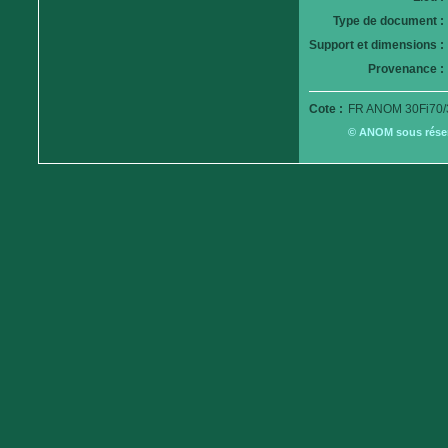
Type de document :
Support et dimensions :
Provenance :
Cote :
FR ANOM 30Fi70/
© ANOM sous réserv