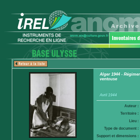
Alger 1944 - Régiment
ventouse
Avril 1944
Auteur :
Territoire :
Lieu :
Type de document :
Support et dimensions :