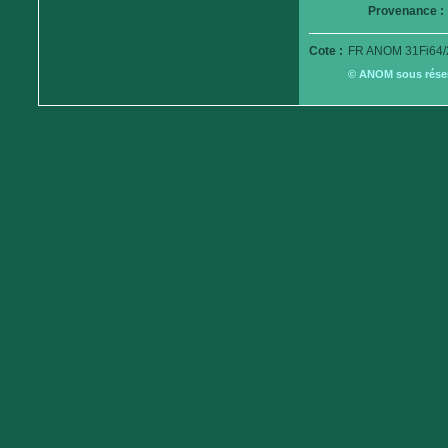
Provenance :
Cote :
FR ANOM 31Fi64/
© ANOM sous réserv