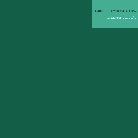
Cote :
FR ANOM 31Fi64/
© ANOM sous réserv