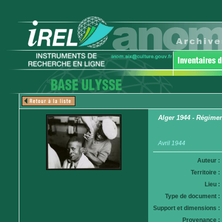
Alger 1944 - Régiment
Avril 1944
Auteur :
Territoire :
Lieu :
Type de document :
Support et dimensions :
Provenance :